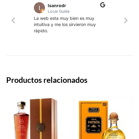
lsanrodr
Local Guide
Una w
La web esta muy bien es muy
produ
intuitiva y me los sirvieron muy
whisk
rápido.
rapid
Productos relacionados