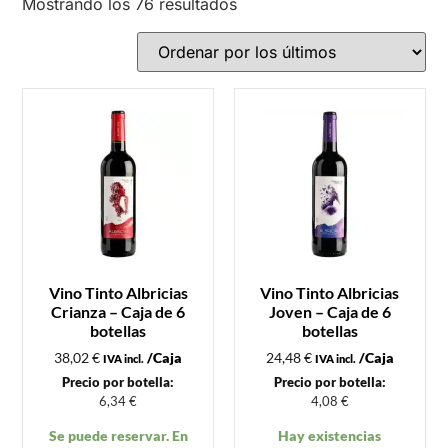
Mostrando los 76 resultados
Vino Tinto Albricias
Vino Tinto Albricias
Crianza – Caja de 6
Joven – Caja de 6
botellas
botellas
38,02
€
/Caja
24,48
€
/Caja
IVA incl.
IVA incl.
Precio por botella:
Precio por botella:
6,34
€
4,08
€
Se puede reservar. En
Hay existencias