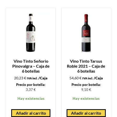
Vino Tinto Señorio
Vino Tinto Tarsus
Pinovalgra – Caja de
Roble 2021 – Caja de
6 botellas
6 botellas
20,23
€
/Caja
54,60
€
/Caja
IVA incl.
IVA incl.
Precio por botella:
Precio por botella:
3,37
€
9,10
€
Hay existencias
Hay existencias
Añadir al carrito
Añadir al carrito