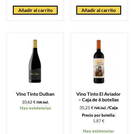
Añadir al carrito
Añadir al carrito
Vino Tinto Dulban
Vino Tinto El Aviador
– Caja de 6 botellas
10,62
€
IVA incl.
35,21
€
/Caja
Hay existencias
IVA incl.
Precio por botella:
5,87
€
Hay existencias