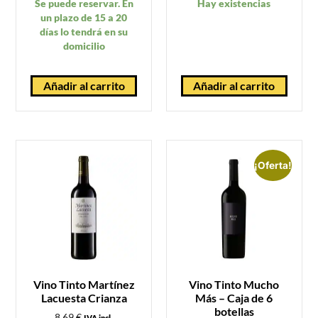
Se puede reservar. En
Hay existencias
un plazo de 15 a 20
días lo tendrá en su
domicilio
Añadir al carrito
Añadir al carrito
¡Oferta!
Vino Tinto Martínez
Vino Tinto Mucho
Lacuesta Crianza
Más – Caja de 6
botellas
8,69
€
IVA incl.