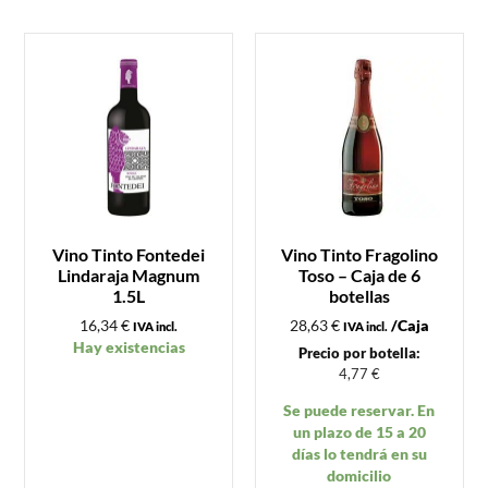
Vino Tinto Fontedei
Vino Tinto Fragolino
Lindaraja Magnum
Toso – Caja de 6
1.5L
botellas
16,34
€
28,63
€
/Caja
IVA incl.
IVA incl.
Hay existencias
Precio por botella:
4,77
€
Se puede reservar. En
un plazo de 15 a 20
días lo tendrá en su
domicilio