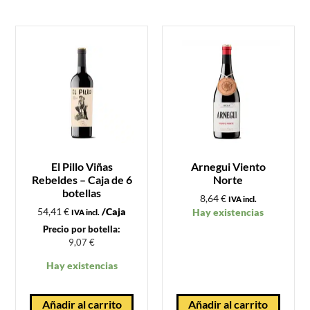
El Pillo Viñas
Arnegui Viento
Rebeldes – Caja de 6
Norte
botellas
8,64
€
IVA incl.
54,41
€
/Caja
Hay existencias
IVA incl.
Precio por botella:
9,07
€
Hay existencias
Añadir al carrito
Añadir al carrito