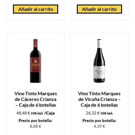
Añadir al carrito
Añadir al carrito
Vino Tinto Marques
Vino Tinto Marques
de Cáceres Crianza
de Vicuña Crianza –
– Caja de 6 botellas
Caja de 6 botellas
48,48
€
/Caja
26,32
€
IVA incl.
IVA incl.
Precio por botella:
Precio por botella:
8,08
€
4,39
€