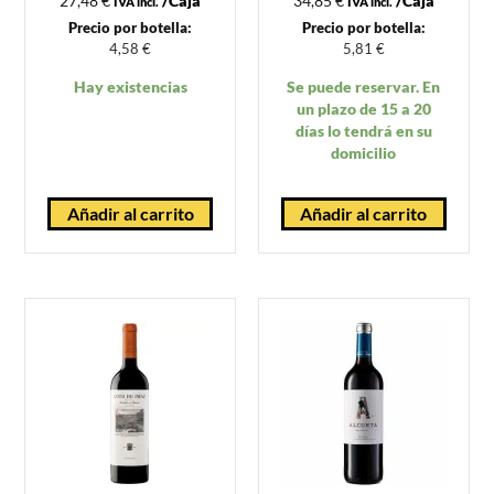
27,48
€
/Caja
34,85
€
/Caja
IVA incl.
IVA incl.
Precio por botella:
Precio por botella:
4,58
€
5,81
€
Hay existencias
Se puede reservar. En
un plazo de 15 a 20
días lo tendrá en su
domicilio
Añadir al carrito
Añadir al carrito