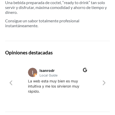
Una bebida preparada de coctel, “ready to drink” tan solo
servir y disfrutar, máxima comodidad y ahorro de tiempo y
dinero.
Consigue un sabor totalmente profesional
instantáneamente.
Opiniones destacadas
lsanrodr
Local Guide
Una w
La web esta muy bien es muy
produ
intuitiva y me los sirvieron muy
whisk
rápido.
rapid