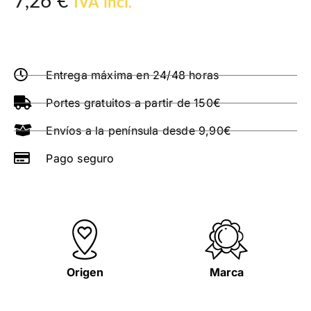
7,26
€
IVA incl.
Entrega máxima en 24/48 horas
Portes gratuitos a partir de 150€
Envíos a la península desde 9,90€
Pago seguro
Origen
Marca