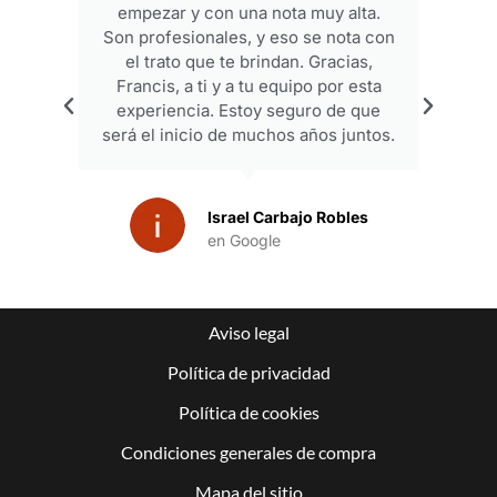
empezar y con una nota muy alta.
p
Son profesionales, y eso se nota con
el trato que te brindan. Gracias,
Francis, a ti y a tu equipo por esta
experiencia. Estoy seguro de que
será el inicio de muchos años juntos.
Israel Carbajo Robles
en Google
Aviso legal
Política de privacidad
Política de cookies
Condiciones generales de compra
Mapa del sitio