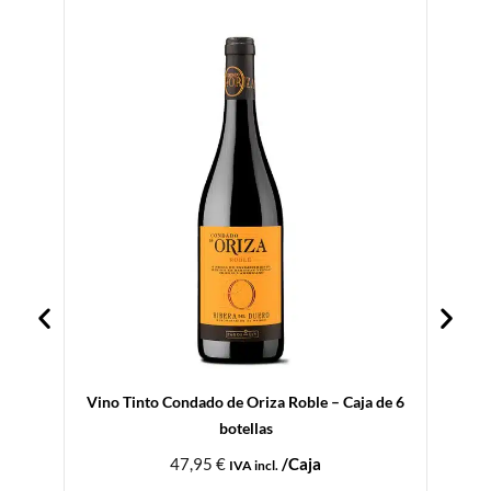
Vino Tinto Condado de Oriza Roble – Caja de 6
A
botellas
47,95
€
/Caja
IVA incl.