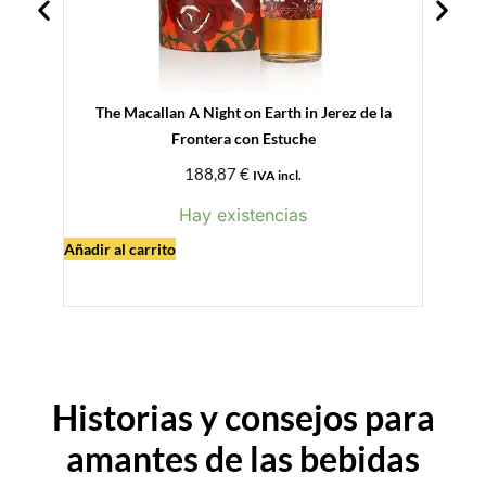
The Macallan A Night on Earth in Jerez de la
John
Frontera con Estuche
188,87
€
IVA incl.
Hay existencias
Leer 
Añadir al carrito
Historias y consejos para
amantes de las
b
e
b
i
d
a
s