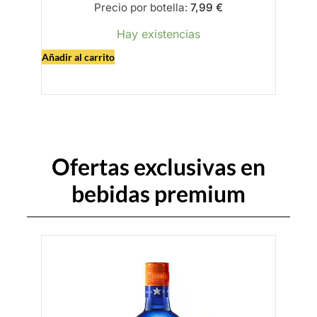
Precio por botella:
7,99
€
Hay existencias
Añadir al
Añadir al carrito
Ofertas exclusivas en
bebidas
p
r
e
m
i
u
m