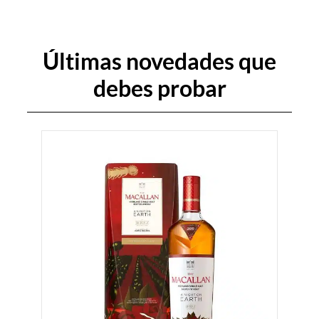
Últimas novedades que
debes
p
r
o
b
a
r