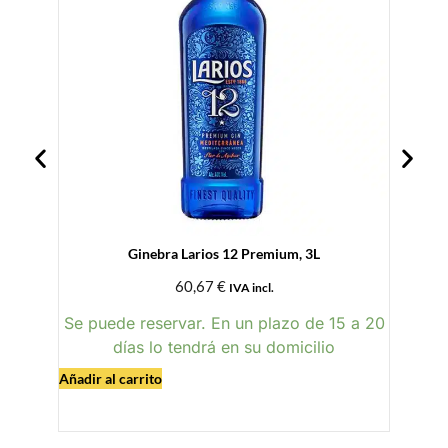
Ginebra Larios 12 Premium, 3L
The 
60,67
€
IVA incl.
Se puede reservar. En un plazo de 15 a 20
días lo tendrá en su domicilio
Añadir al carrito
Añadir al