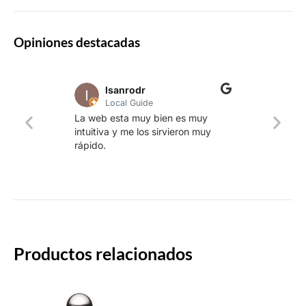
Opiniones destacadas
lsanrodr
Local Guide
Una w
La web esta muy bien es muy
produ
intuitiva y me los sirvieron muy
whisk
rápido.
rapid
Productos relacionados