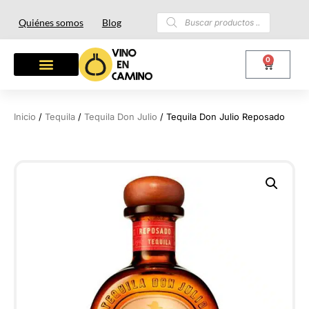
Quiénes somos
Blog
0
OTROS LICORES
LOTES Y REGALOS
Inicio
/
Tequila
/
Tequila Don Julio
/ Tequila Don Julio Reposado