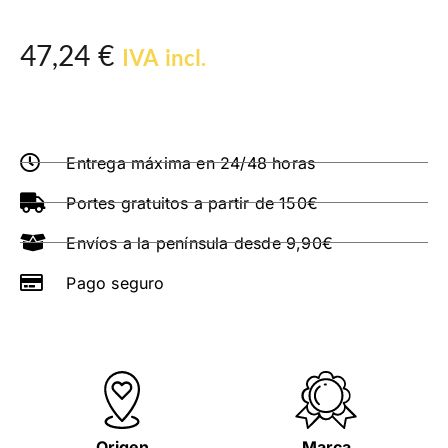
47,24
€
IVA incl.
Entrega máxima en 24/48 horas
Portes gratuitos a partir de 150€
Envíos a la península desde 9,90€
Pago seguro
Origen
Marca