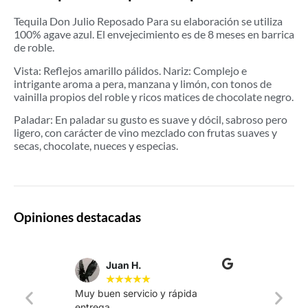
Tequila Don Julio Reposado Para su elaboración se utiliza
100% agave azul. El envejecimiento es de 8 meses en barrica
de roble.
Vista: Reflejos amarillo pálidos. Nariz: Complejo e
intrigante aroma a pera, manzana y limón, con tonos de
vainilla propios del roble y ricos matices de chocolate negro.
Paladar: En paladar su gusto es suave y dócil, sabroso pero
ligero, con carácter de vino mezclado con frutas suaves y
secas, chocolate, nueces y especias.
Opiniones destacadas
Juan H.
★
★
★
★
★
Muy buen servicio y rápida
La web
entrega.
intuiti