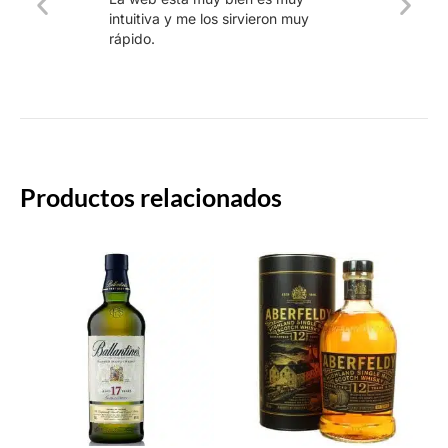
produ
intuitiva y me los sirvieron muy
whisk
rápido.
rapid
Productos relacionados