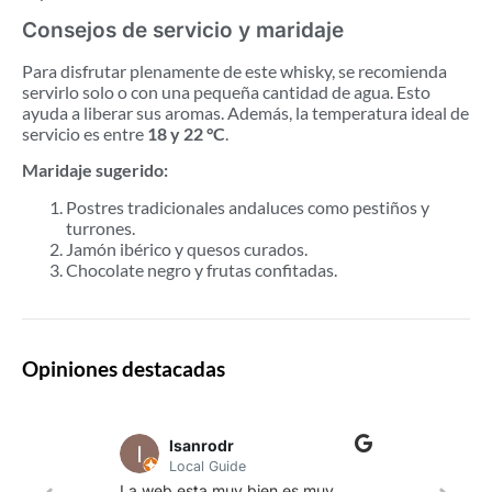
Consejos de servicio y maridaje
Para disfrutar plenamente de este whisky, se recomienda
servirlo solo o con una pequeña cantidad de agua. Esto
ayuda a liberar sus aromas. Además, la temperatura ideal de
servicio es entre
18 y 22 °C
.
Maridaje sugerido:
Postres tradicionales andaluces como pestiños y
turrones.
Jamón ibérico y quesos curados.
Chocolate negro y frutas confitadas.
Opiniones destacadas
lsanrodr
Local Guide
Una w
La web esta muy bien es muy