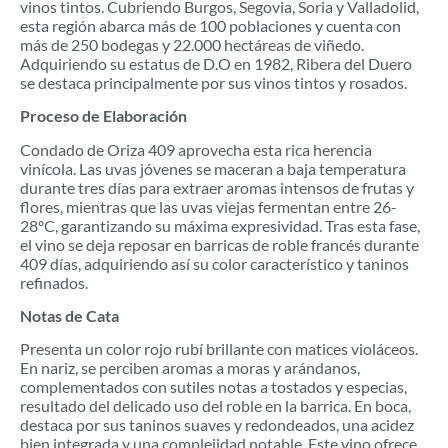
vinos tintos. Cubriendo Burgos, Segovia, Soria y Valladolid,
esta región abarca más de 100 poblaciones y cuenta con
más de 250 bodegas y 22.000 hectáreas de viñedo.
Adquiriendo su estatus de D.O en 1982, Ribera del Duero
se destaca principalmente por sus vinos tintos y rosados.
Proceso de Elaboración
Condado de Oriza 409 aprovecha esta rica herencia
vinícola. Las uvas jóvenes se maceran a baja temperatura
durante tres días para extraer aromas intensos de frutas y
flores, mientras que las uvas viejas fermentan entre 26-
28ºC, garantizando su máxima expresividad. Tras esta fase,
el vino se deja reposar en barricas de roble francés durante
409 días, adquiriendo así su color característico y taninos
refinados.
Notas de Cata
Presenta un color rojo rubí brillante con matices violáceos.
En nariz, se perciben aromas a moras y arándanos,
complementados con sutiles notas a tostados y especias,
resultado del delicado uso del roble en la barrica. En boca,
destaca por sus taninos suaves y redondeados, una acidez
bien integrada y una complejidad notable. Este vino ofrece