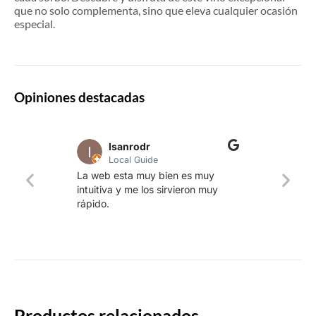
que no solo complementa, sino que eleva cualquier ocasión
especial.
Opiniones destacadas
lsanrodr
Local Guide
Una w
La web esta muy bien es muy
produ
intuitiva y me los sirvieron muy
whisk
rápido.
rapid
Productos relacionados