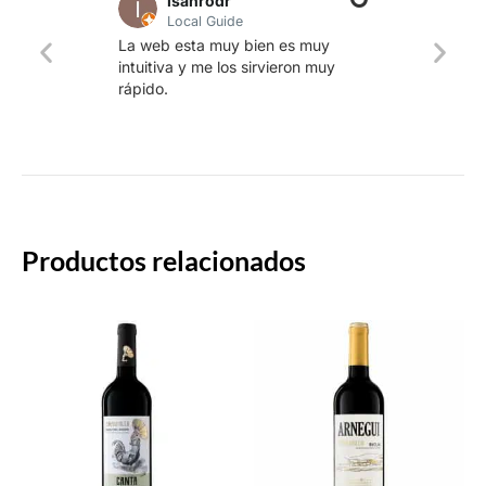
lsanrodr
Local Guide
Una w
La web esta muy bien es muy
produ
intuitiva y me los sirvieron muy
whisk
rápido.
rapid
Productos relacionados