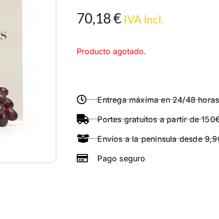
70,18
€
IVA incl.
Producto agotado.
Entrega máxima en 24/48 hora
Portes gratuitos a partir de 150
Envíos a la península desde 9,
Pago seguro