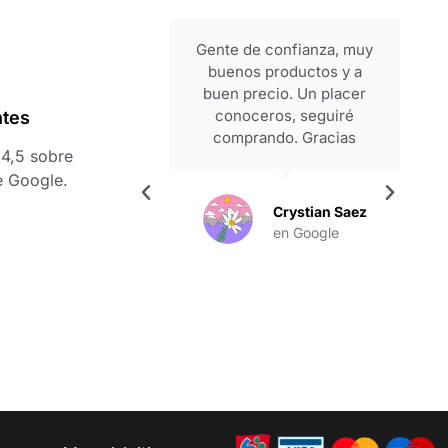
periencia
Gente de confianza, muy
ezar y con
buenos productos y a
 alta. Son
buen precio. Un placer
, y eso se
conoceros, seguiré
ntes
rato que te
comprando. Gracias
4,5 sobre
as, Francis,
e Google.
ipo por esta
stoy seguro
Crystian Saez
l inicio de
en Google
 juntos.
l Carbajo
es
ogle