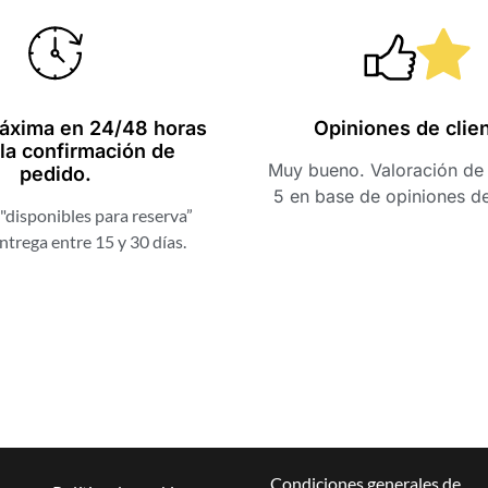
Una web muy fácil y con
Hola, mi ex
productos muy
acaba de emp
exclusivos, buenos
una nota muy
whisky. Muchas gracias
profesionales
áxima en 24/48 horas
Opiniones de clie
la confirmación de
por la rapidez de envío.
nota con el t
Muy bueno. Valoración de 
pedido.
brindan. Graci
5 en base de opiniones d
a ti y a tu equ
"disponibles para reserva”
experiencia. E
Cristina Morón
ntrega entre 15 y 30 días.
de que será e
Pedraza
GOOGLE
muchos años
Israe
Robl
en Go
Condiciones generales de