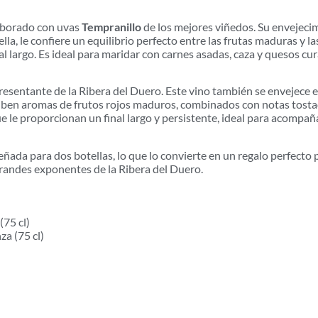
laborado con uvas
Tempranillo
de los mejores viñedos. Su envejeci
la, le confiere un equilibrio perfecto entre las frutas maduras y l
l largo. Es ideal para maridar con carnes asadas, caza y quesos cur
resentante de la Ribera del Duero. Este vino también se envejece e
ciben aromas de frutos rojos maduros, combinados con notas tostad
 le proporcionan un final largo y persistente, ideal para acompaña
eñada para dos botellas, lo que lo convierte en un regalo perfecto p
randes exponentes de la Ribera del Duero.
(75 cl)
a (75 cl)