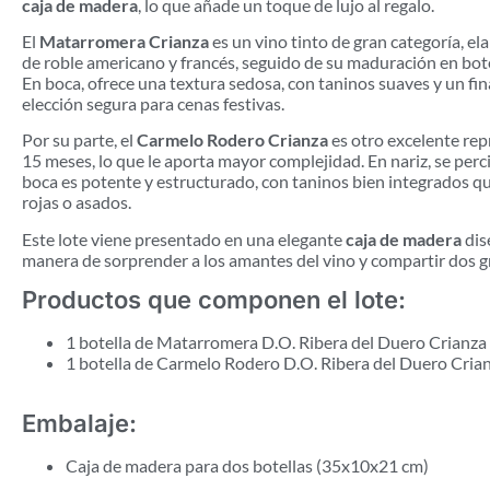
caja de madera
, lo que añade un toque de lujo al regalo.
El
Matarromera Crianza
es un vino tinto de gran categoría, e
de roble americano y francés, seguido de su maduración en botel
En boca, ofrece una textura sedosa, con taninos suaves y un fina
elección segura para cenas festivas.
Por su parte, el
Carmelo Rodero Crianza
es otro excelente rep
15 meses, lo que le aporta mayor complejidad. En nariz, se per
boca es potente y estructurado, con taninos bien integrados que
rojas o asados.
Este lote viene presentado en una elegante
caja de madera
dis
manera de sorprender a los amantes del vino y compartir dos g
Productos que componen el lote:
1 botella de Matarromera D.O. Ribera del Duero Crianza 
1 botella de Carmelo Rodero D.O. Ribera del Duero Crianz
Embalaje:
Caja de madera para dos botellas (35x10x21 cm)