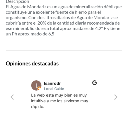
Descripción
El Agua de Mondariz es un agua de mineralización débil que
constituye una excelente fuente de hierro para el
organismo. Con dos litros diarios de Agua de Mondariz se
cubriría entre el 20% de la cantidad diaria recomendada de
ese mineral. Su dureza total aproximada es de 4,2º F y tiene
un Ph aproximado de 6,5
Opiniones destacadas
lsanrodr
Local Guide
Una w
La web esta muy bien es muy
produ
intuitiva y me los sirvieron muy
whisk
rápido.
rapid