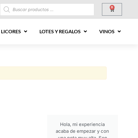
0
 LICORES
LOTES Y REGALOS
VINOS
Hola, mi experiencia
acaba de empezar y con
una nota muy alta. Son