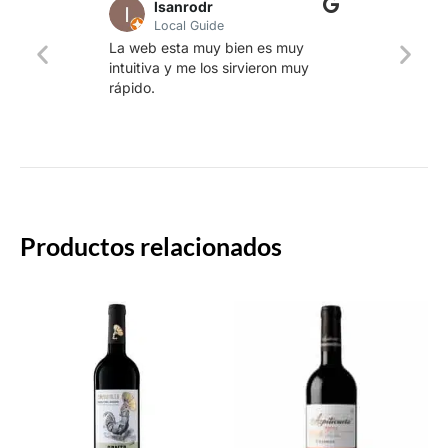
lsanrodr
Local Guide
Una w
La web esta muy bien es muy
produ
intuitiva y me los sirvieron muy
whisk
rápido.
rapid
Productos relacionados