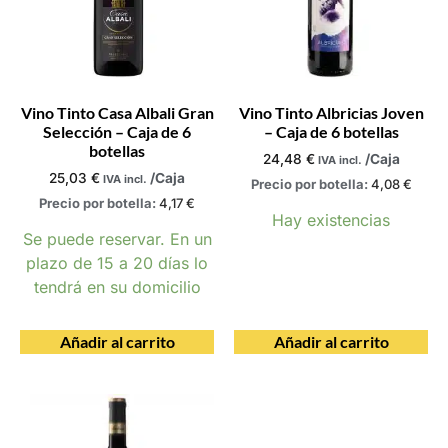
Vino Tinto Casa Albali Gran
Vino Tinto Albricias Joven
Selección – Caja de 6
– Caja de 6 botellas
botellas
24,48
€
/Caja
IVA incl.
25,03
€
/Caja
IVA incl.
Precio por botella:
4,08
€
Precio por botella:
4,17
€
Hay existencias
Se puede reservar. En un
plazo de 15 a 20 días lo
tendrá en su domicilio
Añadir al carrito
Añadir al carrito