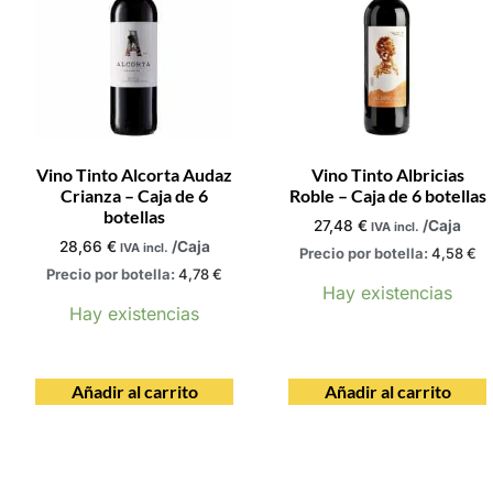
Vino Tinto Alcorta Audaz
Vino Tinto Albricias
Crianza – Caja de 6
Roble – Caja de 6 botellas
botellas
27,48
€
/Caja
IVA incl.
28,66
€
/Caja
IVA incl.
Precio por botella:
4,58
€
Precio por botella:
4,78
€
Hay existencias
Hay existencias
Añadir al carrito
Añadir al carrito