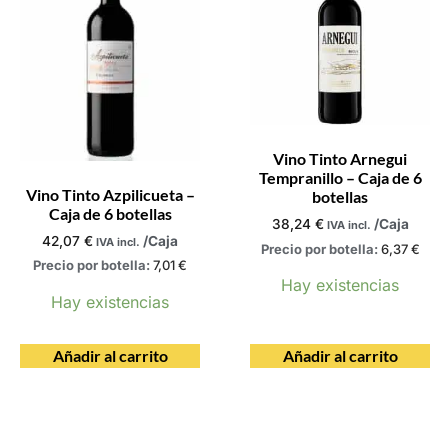
Vino Tinto Arnegui
Tempranillo – Caja de 6
Vino Tinto Azpilicueta –
botellas
Caja de 6 botellas
38,24
€
/Caja
IVA incl.
42,07
€
/Caja
IVA incl.
Precio por botella:
6,37
€
Precio por botella:
7,01
€
Hay existencias
Hay existencias
Añadir al carrito
Añadir al carrito