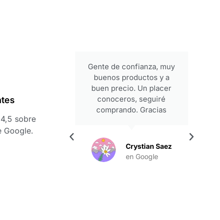
periencia
Gente de confianza, muy
ezar y con
buenos productos y a
 alta. Son
buen precio. Un placer
, y eso se
conoceros, seguiré
ntes
rato que te
comprando. Gracias
4,5 sobre
as, Francis,
e Google.
ipo por esta
stoy seguro
Crystian Saez
l inicio de
en Google
 juntos.
l Carbajo
es
ogle