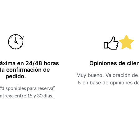
Una web muy fácil y con
Hola, mi ex
productos muy
acaba de emp
exclusivos, buenos
una nota muy
whisky. Muchas gracias
profesionales
áxima en 24/48 horas
Opiniones de clie
la confirmación de
por la rapidez de envío.
nota con el t
Muy bueno. Valoración de 
pedido.
brindan. Graci
5 en base de opiniones d
a ti y a tu equ
"disponibles para reserva”
experiencia. E
Cristina Morón
ntrega entre 15 y 30 días.
de que será e
Pedraza
GOOGLE
muchos años
Israe
Robl
en Go