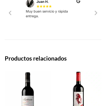
Juan H.
★
★
★
★
★
Muy buen servicio y rápida
La web
entrega.
intuiti
rápido.
Productos relacionados