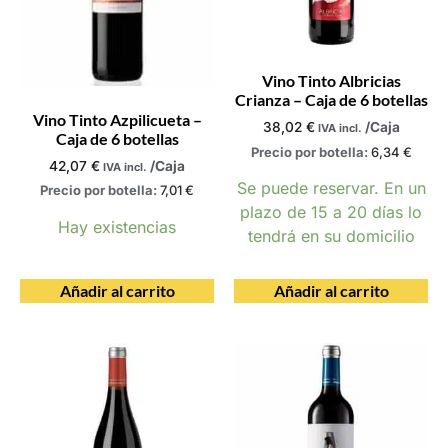
Vino Tinto Albricias
Crianza – Caja de 6 botellas
Vino Tinto Azpilicueta –
38,02
€
/Caja
IVA incl.
Caja de 6 botellas
Precio por botella:
6,34
€
42,07
€
/Caja
IVA incl.
Se puede reservar. En un
Precio por botella:
7,01
€
plazo de 15 a 20 días lo
Hay existencias
tendrá en su domicilio
Añadir al carrito
Añadir al carrito