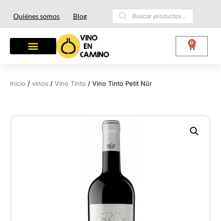
Quiénes somos
Blog
0
OTROS LICORES
LOTES Y REGALOS
Inicio
/
vinos
/
Vino Tinto
/ Vino Tinto Petit Nûr