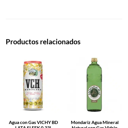
rapid
Productos relacionados
Agua con Gas VICHY BD
Mondariz Agua Mineral
LATA SLEEK 0,33L
Natural con Gas Vidrio