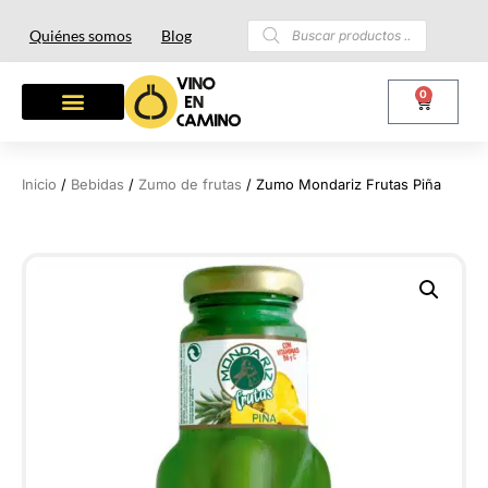
Quiénes somos
Blog
0
OTROS LICORES
LOTES Y REGALOS
Inicio
/
Bebidas
/
Zumo de frutas
/ Zumo Mondariz Frutas Piña