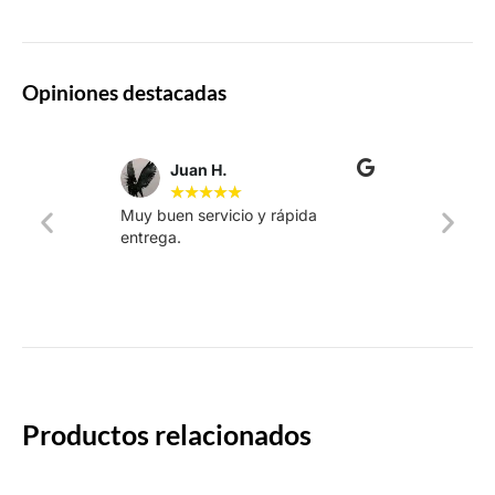
Opiniones destacadas
Juan H.
★
★
★
★
★
Muy buen servicio y rápida
La web
entrega.
intuiti
rápido.
Productos relacionados