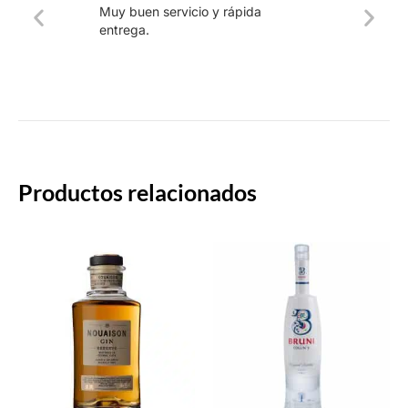
Muy buen servicio y rápida
La web
entrega.
intuiti
rápido.
Productos relacionados