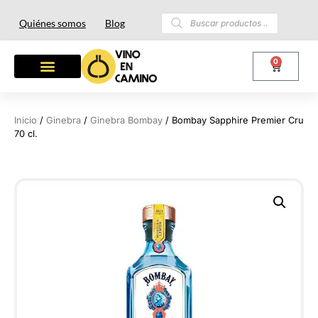
Quiénes somos
Blog
0
OTROS LICORES
LOTES Y REGALOS
Inicio
/
Ginebra
/
Ginebra Bombay
/ Bombay Sapphire Premier Cru
70 cl.