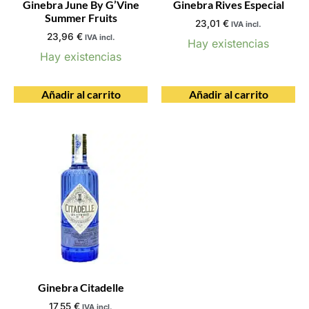
Ginebra June By G’Vine
Ginebra Rives Especial
Summer Fruits
23,01
€
IVA incl.
23,96
€
IVA incl.
Hay existencias
Hay existencias
Añadir al carrito
Añadir al carrito
Ginebra Citadelle
17,55
€
IVA incl.