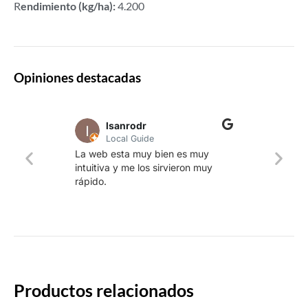
R
endimiento (kg/ha):
4.200
Opiniones destacadas
lsanrodr
Local Guide
Una w
La web esta muy bien es muy
produ
intuitiva y me los sirvieron muy
whisk
rápido.
rapid
Productos relacionados