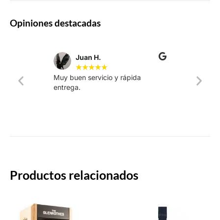
Opiniones destacadas
Juan H.
★
★
★
★
★
Muy buen servicio y rápida
La web
entrega.
intuiti
rápido.
Productos relacionados