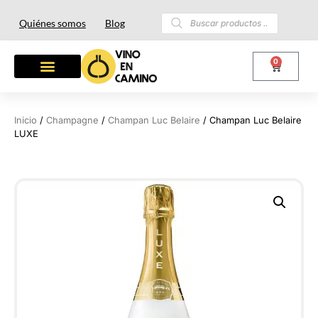
Quiénes somos
Blog
0
OTROS LICORES
LOTES Y REGALOS
Inicio
/
Champagne
/
Champan Luc Belaire
/ Champan Luc Belaire
LUXE