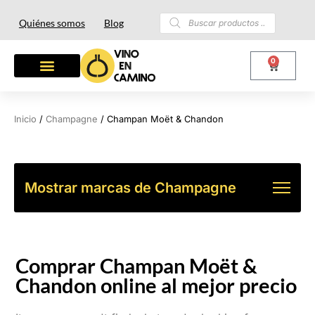
Quiénes somos
Blog
0
Inicio
/
Champagne
/ Champan Moët & Chandon
Mostrar marcas de Champagne
Comprar Champan Moët &
Chandon online al mejor precio