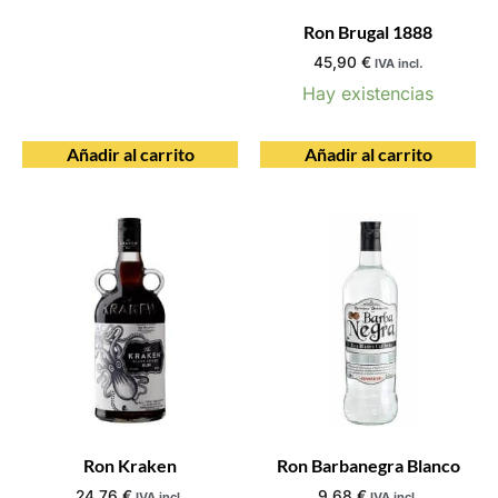
Ron Brugal 1888
45,90
€
IVA incl.
Hay existencias
Añadir al carrito
Añadir al carrito
Ron Kraken
Ron Barbanegra Blanco
24,76
€
9,68
€
IVA incl.
IVA incl.