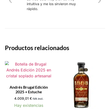
produ
intuitiva y me los sirvieron muy
whisk
rápido.
rapid
Productos relacionados
Andrés Brugal Edición
2025 + Estuche
4.009,01
€
IVA incl.
Hay existencias