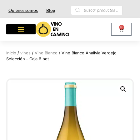
Quiénes somos
Blog
0
OTROS LICORES
LOTES Y REGALOS
Inicio
/
vinos
/
Vino Blanco
/ Vino Blanco Analivia Verdejo
Selección – Caja 6 bot.