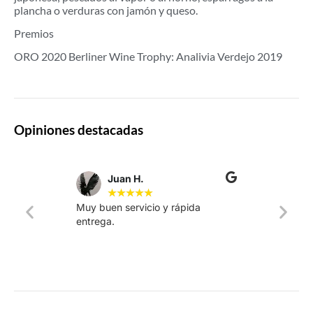
plancha o verduras con jamón y queso.
Premios
ORO 2020 Berliner Wine Trophy: Analivia Verdejo 2019
Opiniones destacadas
Juan H.
★
★
★
★
★
Muy buen servicio y rápida
La web
entrega.
intuiti
rápido.