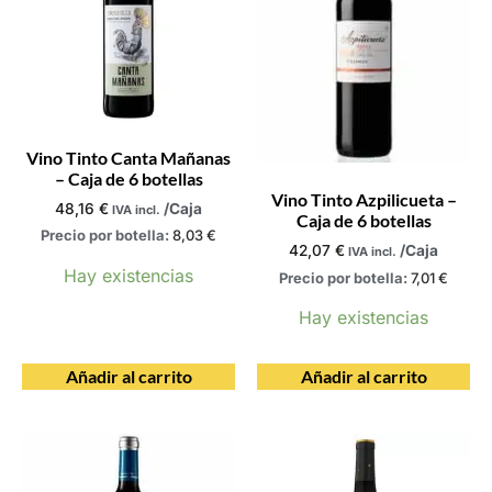
Vino Tinto Canta Mañanas
– Caja de 6 botellas
Vino Tinto Azpilicueta –
48,16
€
/Caja
IVA incl.
Caja de 6 botellas
Precio por botella:
8,03
€
42,07
€
/Caja
IVA incl.
Hay existencias
Precio por botella:
7,01
€
Hay existencias
Añadir al carrito
Añadir al carrito