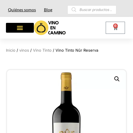
Quiénes somos
Blog
0
OTROS LICORES
LOTES Y REGALOS
Inicio
/
vinos
/
Vino Tinto
/ Vino Tinto Nûr Reserva