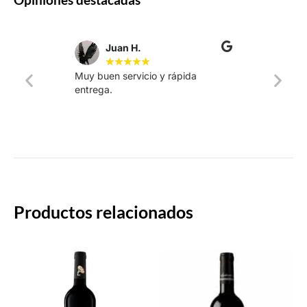
Juan H.
★
★
★
★
★
Muy buen servicio y rápida
La web
entrega.
intuiti
rápido.
Productos relacionados