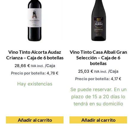
Vino Tinto Alcorta Audaz
Vino Tinto Casa Albali Gran
Crianza – Caja de 6 botellas
Selección – Caja de 6
botellas
28,66
€
/Caja
IVA incl.
25,03
€
/Caja
IVA incl.
Precio por botella:
4,78
€
Precio por botella:
4,17
€
Hay existencias
Se puede reservar. En un
plazo de 15 a 20 días lo
tendrá en su domicilio
Añadir al carrito
Añadir al carrito