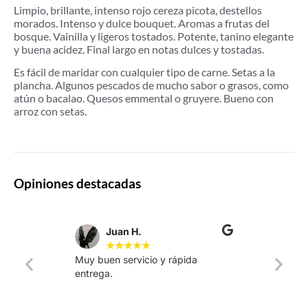
Limpio, brillante, intenso rojo cereza picota, destellos
morados. Intenso y dulce bouquet. Aromas a frutas del
bosque. Vainilla y ligeros tostados. Potente, tanino elegante
y buena acidez. Final largo en notas dulces y tostadas.
Es fácil de maridar con cualquier tipo de carne. Setas a la
plancha. Algunos pescados de mucho sabor o grasos, como
atún o bacalao. Quesos emmental o gruyere. Bueno con
arroz con setas.
Opiniones destacadas
Juan H.
★
★
★
★
★
Muy buen servicio y rápida
La web
entrega.
intuiti
rápido.