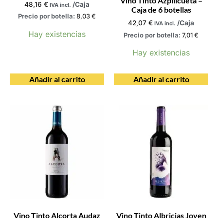
Vino Tinto Azpilicueta –
48,16
€
/Caja
IVA incl.
Caja de 6 botellas
Precio por botella:
8,03
€
42,07
€
/Caja
IVA incl.
Hay existencias
Precio por botella:
7,01
€
Hay existencias
Añadir al carrito
Añadir al carrito
Vino Tinto Alcorta Audaz
Vino Tinto Albricias Joven