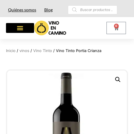
Quiénes somos
Blog
0
OTROS LICORES
LOTES Y REGALOS
Inicio
/
vinos
/
Vino Tinto
/ Vino Tinto Portia Crianza