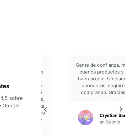
periencia
Gente de confianza, muy
ezar y con
buenos productos y a
 alta. Son
buen precio. Un placer
, y eso se
conoceros, seguiré
ntes
rato que te
comprando. Gracias
4,5 sobre
as, Francis,
e Google.
ipo por esta
stoy seguro
Crystian Saez
l inicio de
en Google
 juntos.