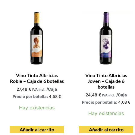
Vino Tinto Albricias
Vino Tinto Albricias
Roble – Caja de 6 botellas
Joven – Caja de 6
botellas
27,48
€
/Caja
IVA incl.
24,48
€
/Caja
IVA incl.
Precio por botella:
4,58
€
Precio por botella:
4,08
€
Hay existencias
Hay existencias
Añadir al carrito
Añadir al carrito