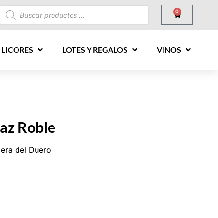
0
 LICORES
LOTES Y REGALOS
VINOS
az Roble
bera del Duero