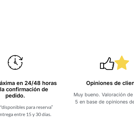
Una web muy fácil y con
Hola, mi ex
productos muy
acaba de emp
exclusivos, buenos
una nota muy
whisky. Muchas gracias
profesionales
áxima en 24/48 horas
Opiniones de clie
la confirmación de
por la rapidez de envío.
nota con el t
Muy bueno. Valoración de 
pedido.
brindan. Graci
5 en base de opiniones d
a ti y a tu equ
"disponibles para reserva”
experiencia. E
Cristina Morón
ntrega entre 15 y 30 días.
de que será e
Pedraza
GOOGLE
muchos años