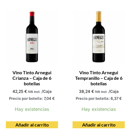
Vino Tinto Arnegui
Vino Tinto Arnegui
Crianza – Caja de 6
Tempranillo – Caja de 6
botellas
botellas
42,25
€
/Caja
38,24
€
/Caja
IVA incl.
IVA incl.
Precio por botella:
7,04
€
Precio por botella:
6,37
€
Hay existencias
Hay existencias
Añadir al carrito
Añadir al carrito