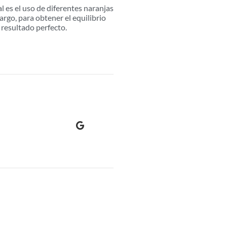
al es el uso de diferentes naranjas
argo, para obtener el equilibrio
 resultado perfecto.
lsanrodr
Local Guide
La web esta muy bien es muy intuitiva 