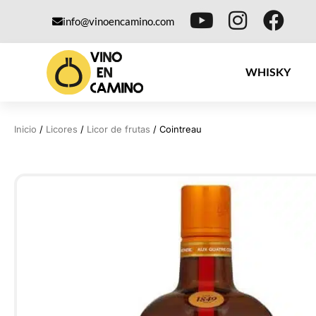
info@vinoencamino.com
WHISKY
Inicio
/
Licores
/
Licor de frutas
/ Cointreau