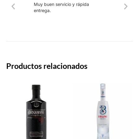
Muy buen servicio y rápida
La web
entrega.
intuiti
rápido.
Productos relacionados