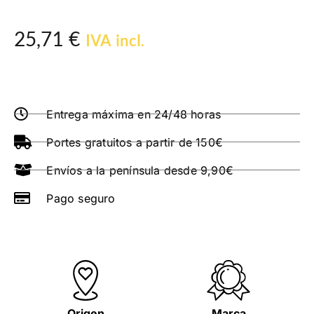
25,71
€
IVA incl.
Entrega máxima en 24/48 horas
Portes gratuitos a partir de 150€
Envíos a la península desde 9,90€
Pago seguro
Origen
Marca