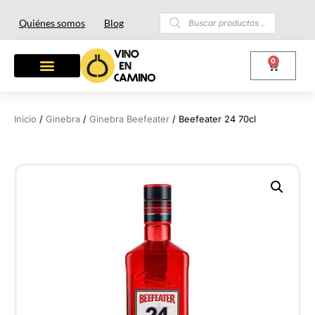
Quiénes somos
Blog
0
OTROS LICORES
LOTES Y REGALOS
Inicio
/
Ginebra
/
Ginebra Beefeater
/ Beefeater 24 70cl