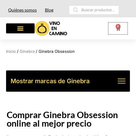
Quiénes somos
Blog
0
OTROS LICORES
LOTES Y REGALOS
Inicio
/
Ginebra
/ Ginebra Obsession
Mostrar marcas de Ginebra
Comprar Ginebra Obsession
online al mejor precio