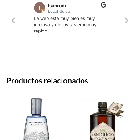
lsanrodr
Local Guide
Una w
La web esta muy bien es muy
produ
intuitiva y me los sirvieron muy
whisk
rápido.
rapid
Productos relacionados