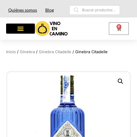
Quiénes somos
Blog
0
OTROS LICORES
LOTES Y REGALOS
Inicio
/
Ginebra
/
Ginebra Citadelle
/ Ginebra Citadelle