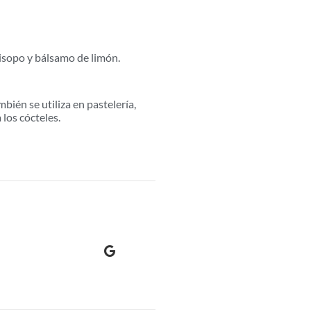
hisopo y bálsamo de limón.
bién se utiliza en pastelería,
los cócteles.
lsanrodr
Local Guide
La web esta muy bien es muy intuitiva 