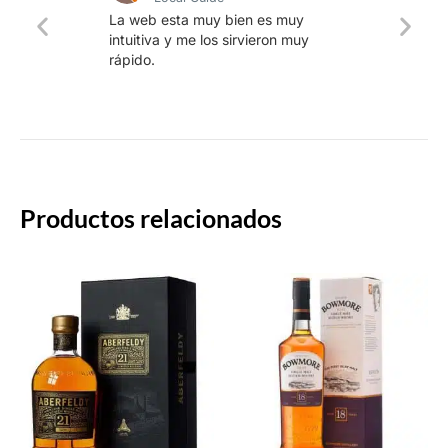
Una w
La web esta muy bien es muy
produ
intuitiva y me los sirvieron muy
whisk
rápido.
rapid
Productos relacionados