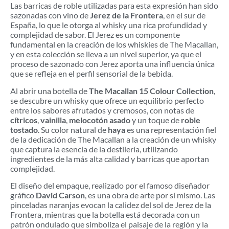
Las barricas de roble utilizadas para esta expresión han sido
sazonadas con vino de
Jerez de la Frontera
, en el sur de
España, lo que le otorga al whisky una rica profundidad y
complejidad de sabor. El Jerez es un componente
fundamental en la creación de los whiskies de The Macallan,
y en esta colección se lleva a un nivel superior, ya que el
proceso de sazonado con Jerez aporta una influencia única
que se refleja en el perfil sensorial de la bebida.
Al abrir una botella de
The Macallan 15 Colour Collection
,
se descubre un whisky que ofrece un equilibrio perfecto
entre los sabores afrutados y cremosos, con notas de
cítricos
,
vainilla
,
melocotón asado
y un toque de
roble
tostado
. Su color natural de
haya
es una representación fiel
de la dedicación de The Macallan a la creación de un whisky
que captura la esencia de la destilería, utilizando
ingredientes de la más alta calidad y barricas que aportan
complejidad.
El diseño del empaque, realizado por el famoso diseñador
gráfico
David Carson
, es una obra de arte por sí mismo. Las
pinceladas naranjas evocan la calidez del sol de Jerez de la
Frontera, mientras que la botella está decorada con un
patrón ondulado que simboliza el paisaje de la región y la