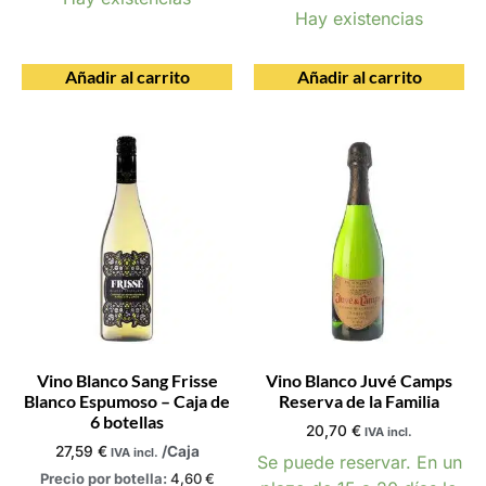
Hay existencias
Añadir al carrito
Añadir al carrito
Vino Blanco Sang Frisse
Vino Blanco Juvé Camps
Blanco Espumoso – Caja de
Reserva de la Familia
6 botellas
20,70
€
IVA incl.
27,59
€
/Caja
IVA incl.
Se puede reservar. En un
Precio por botella:
4,60
€