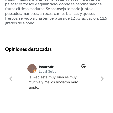
paladar es fresco y equilibrado, donde se percibe sabor a
frutas cítricas maduras. Se aconseja tomarlo junto a
pescados, mariscos, arroces, carnes blancas y quesos
frescos, servido a una temperatura de 12º. Graduación: 12,5
grados de alcohol.
Opiniones destacadas
lsanrodr
Local Guide
Una w
La web esta muy bien es muy
produ
intuitiva y me los sirvieron muy
whisk
rápido.
rapid