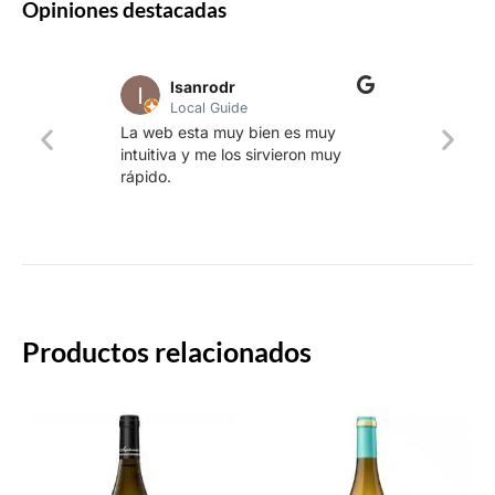
Opiniones destacadas
lsanrodr
Local Guide
Una w
La web esta muy bien es muy
produ
intuitiva y me los sirvieron muy
whisk
rápido.
rapid
Productos relacionados