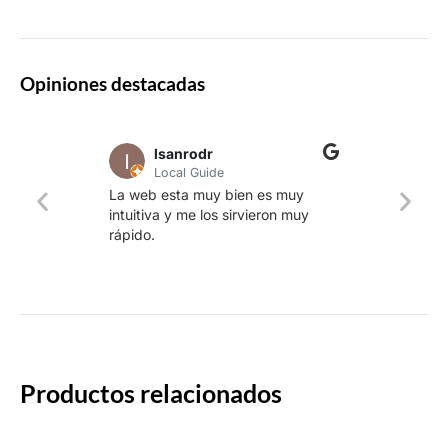
Opiniones destacadas
lsanrodr
Local Guide
Una w
La web esta muy bien es muy
produ
intuitiva y me los sirvieron muy
whisk
rápido.
rapid
Productos relacionados