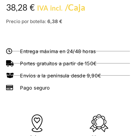
38,28
€
/Caja
IVA incl.
Precio por botella:
6,38
€
Entrega máxima en 24/48 horas
Portes gratuitos a partir de 150€
Envíos a la península desde 9,90€
Pago seguro