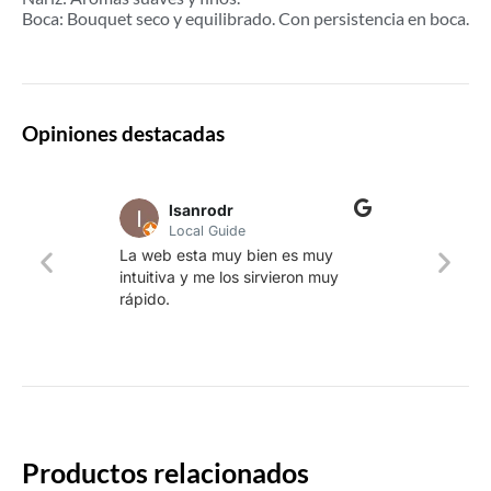
Boca: Bouquet seco y equilibrado. Con persistencia en boca.
Opiniones destacadas
lsanrodr
Local Guide
Una w
La web esta muy bien es muy
produ
intuitiva y me los sirvieron muy
whisk
rápido.
rapid
Productos relacionados