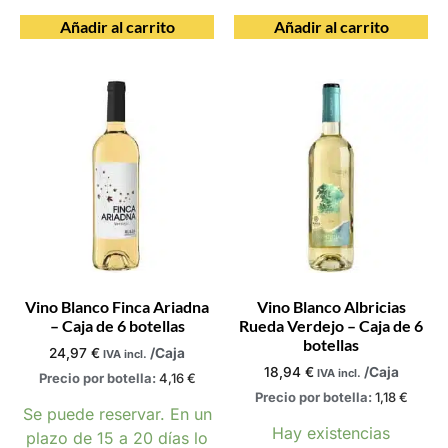
Añadir al carrito
Añadir al carrito
Vino Blanco Finca Ariadna
Vino Blanco Albricias
– Caja de 6 botellas
Rueda Verdejo – Caja de 6
botellas
24,97
€
/Caja
IVA incl.
18,94
€
/Caja
IVA incl.
Precio por botella:
4,16
€
Precio por botella:
1,18
€
Se puede reservar. En un
Hay existencias
plazo de 15 a 20 días lo