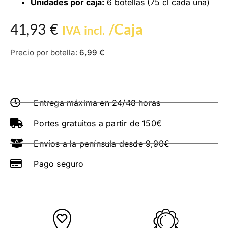
Unidades por caja:
6 botellas (75 cl cada una)
41,93
€
/Caja
IVA incl.
Precio por botella:
6,99
€
Entrega máxima en 24/48 horas
Portes gratuitos a partir de 150€
Envíos a la península desde 9,90€
Pago seguro