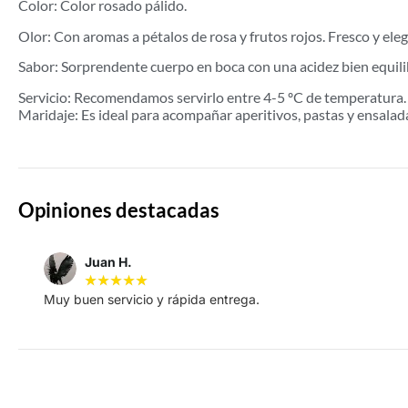
Color: Color rosado pálido.
Olor: Con aromas a pétalos de rosa y frutos rojos. Fresco y eleg
Sabor: Sorprendente cuerpo en boca con una acidez bien equili
Servicio: Recomendamos servirlo entre 4-5 ºC de temperatura.
Maridaje: Es ideal para acompañar aperitivos, pastas y ensala
Opiniones destacadas
lsanrodr
Local Guide
La web esta muy bien es muy intuitiva y me los sirvieron muy