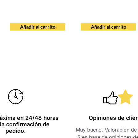
Añadir al carrito
Añadir al carrito
Una web muy fácil y con
Hola, mi ex
productos muy
acaba de emp
exclusivos, buenos
una nota muy
whisky. Muchas gracias
profesionales
áxima en 24/48 horas
Opiniones de clie
la confirmación de
por la rapidez de envío.
nota con el t
Muy bueno. Valoración de 
pedido.
brindan. Graci
5 en base de opiniones d
a ti y a tu equ