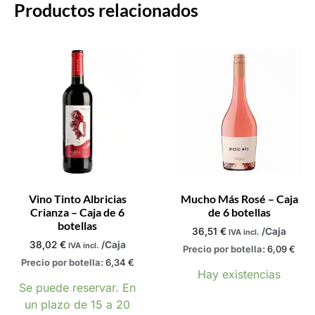
Productos relacionados
Vino Tinto Albricias
Mucho Más Rosé – Caja
Crianza – Caja de 6
de 6 botellas
botellas
36,51
€
/Caja
IVA incl.
38,02
€
/Caja
IVA incl.
Precio por botella:
6,09
€
Precio por botella:
6,34
€
Hay existencias
Se puede reservar. En
un plazo de 15 a 20