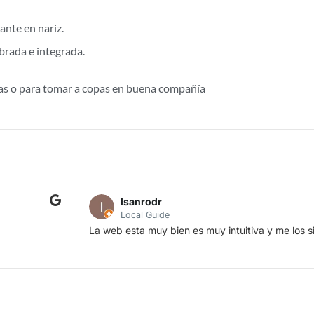
ante en nariz.
brada e integrada.
das o para tomar a copas en buena compañía
Francisco García Raya
Una web muy fácil y con productos muy exclusiv
 rápido.
Muchas gracias por la rapidez de envío.