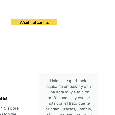
Añadir al carrito
periencia
Gente de confianza, muy
ezar y con
buenos productos y a
 alta. Son
buen precio. Un placer
, y eso se
conoceros, seguiré
ntes
rato que te
comprando. Gracias
4,5 sobre
as, Francis,
e Google.
ipo por esta