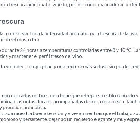
aron frescura adicional al viñedo, permitiendo una maduración len
frescura
conservar toda la intensidad aromática y la frescura de la uva. Tr
ente el mosto flor.
o durante 24 horas a temperaturas controladas entre 8 y 10 ºC. La
ca y mantener el perfil fresco del vino.
rta volumen, complejidad y una textura más sedosa sin perder tensi
 con delicados matices rosa bebé que reflejan su estilo refinado 
ominan las notas florales acompañadas de fruta roja fresca. Tambi
y precisión aromática.
ntrada muestra buena tensión y viveza, mientras que el trabajo sob
rmonioso y persistente, dejando un recuerdo elegante y muy expre