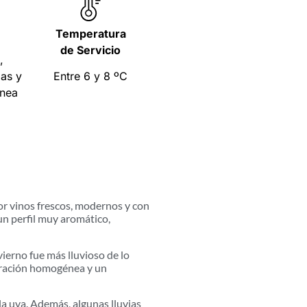
Temperatura
de Servicio
,
das y
Entre 6 y 8 ºC
ánea
r vinos frescos, modernos y con
un perfil muy aromático,
ierno fue más lluvioso de lo
loración homogénea y un
la uva. Además, algunas lluvias