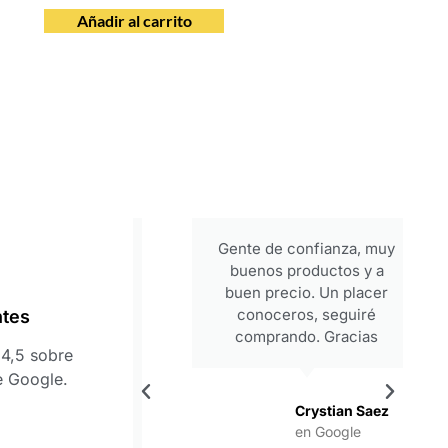
Añadir al carrito
periencia
Gente de confianza, muy
ezar y con
buenos productos y a
 alta. Son
buen precio. Un placer
, y eso se
conoceros, seguiré
ntes
rato que te
comprando. Gracias
4,5 sobre
as, Francis,
e Google.
ipo por esta
stoy seguro
Crystian Saez
l inicio de
en Google
 juntos.