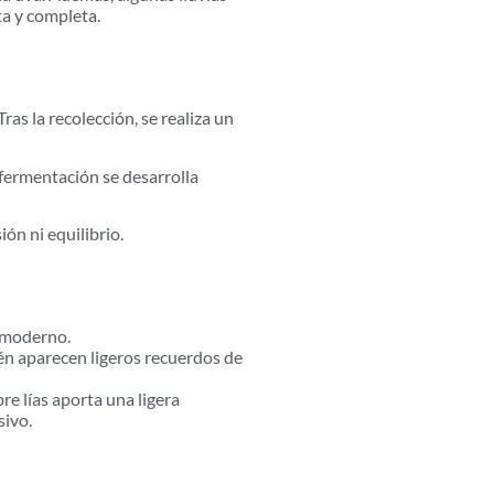
ta y completa.
as la recolección, se realiza un
 fermentación se desarrolla
ón ni equilibrio.
y moderno.
én aparecen ligeros recuerdos de
re lías aporta una ligera
sivo.