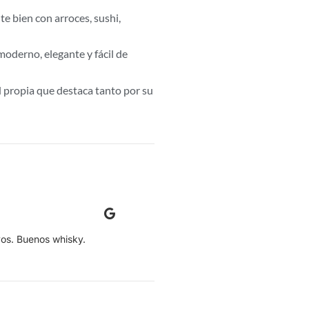
e bien con arroces, sushi,
moderno, elegante y fácil de
d propia que destaca tanto por su
Manuel Villegas
os. Buenos whisky.
Una entrega muy rápida, con muy bu