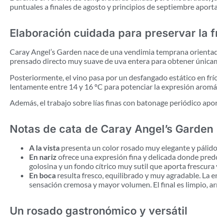
puntuales a finales de agosto y principios de septiembre aport
Elaboración cuidada para preservar la 
Caray Angel’s Garden nace de una vendimia temprana orientada a 
prensado directo muy suave de uva entera para obtener únicam
Posteriormente, el vino pasa por un desfangado estático en frí
lentamente entre 14 y 16 ºC para potenciar la expresión aromáti
Además, el trabajo sobre lías finas con batonage periódico apo
Notas de cata de Caray Angel’s Garden
A la vista
presenta un color rosado muy elegante y pálido,
En nariz
ofrece una expresión fina y delicada donde pred
golosina y un fondo cítrico muy sutil que aporta frescura 
En boca
resulta fresco, equilibrado y muy agradable. La e
sensación cremosa y mayor volumen. El final es limpio, a
Un rosado gastronómico y versátil