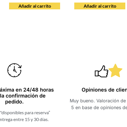
Añadir al carrito
Añadir al carrito
Una web muy fácil y con
Hola, mi ex
productos muy
acaba de emp
exclusivos, buenos
una nota muy
whisky. Muchas gracias
profesionales
áxima en 24/48 horas
Opiniones de clie
la confirmación de
por la rapidez de envío.
nota con el t
Muy bueno. Valoración de 
pedido.
brindan. Graci
5 en base de opiniones d
a ti y a tu equ
"disponibles para reserva”
experiencia. E
Cristina Morón
ntrega entre 15 y 30 días.
de que será e
Pedraza
GOOGLE
muchos años