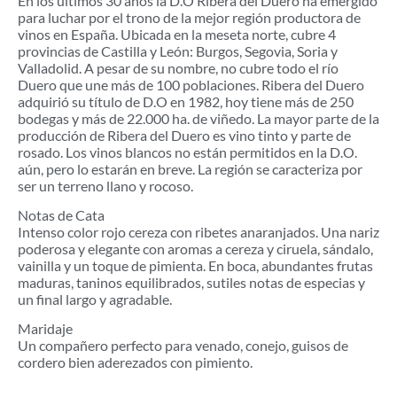
En los últimos 30 años la D.O Ribera del Duero ha emergido
para luchar por el trono de la mejor región productora de
vinos en España. Ubicada en la meseta norte, cubre 4
provincias de Castilla y León: Burgos, Segovia, Soria y
Valladolid. A pesar de su nombre, no cubre todo el río
Duero que une más de 100 poblaciones. Ribera del Duero
adquirió su título de D.O en 1982, hoy tiene más de 250
bodegas y más de 22.000 ha. de viñedo. La mayor parte de la
producción de Ribera del Duero es vino tinto y parte de
rosado. Los vinos blancos no están permitidos en la D.O.
aún, pero lo estarán en breve. La región se caracteriza por
ser un terreno llano y rocoso.
Notas de Cata
Intenso color rojo cereza con ribetes anaranjados. Una nariz
poderosa y elegante con aromas a cereza y ciruela, sándalo,
vainilla y un toque de pimienta. En boca, abundantes frutas
maduras, taninos equilibrados, sutiles notas de especias y
un final largo y agradable.
Maridaje
Un compañero perfecto para venado, conejo, guisos de
cordero bien aderezados con pimiento.