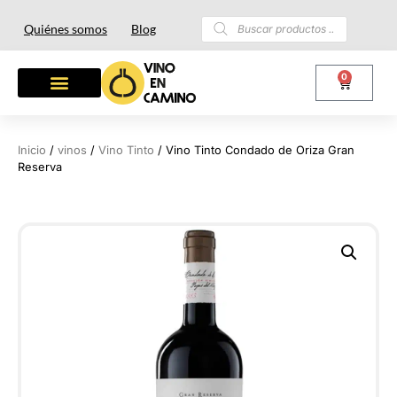
Quiénes somos
Blog
0
OTROS LICORES
LOTES Y REGALOS
Inicio
/
vinos
/
Vino Tinto
/ Vino Tinto Condado de Oriza Gran
Reserva