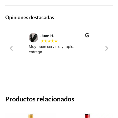
Opiniones destacadas
Juan H.
★
★
★
★
★
Muy buen servicio y rápida
La web
entrega.
intuiti
rápido.
Productos relacionados