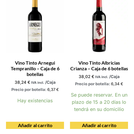
Vino Tinto Arnegui
Vino Tinto Albricias
Tempranillo – Caja de 6
Crianza – Caja de 6 botellas
botellas
38,02
€
/Caja
IVA incl.
38,24
€
/Caja
IVA incl.
Precio por botella:
6,34
€
Precio por botella:
6,37
€
Se puede reservar. En un
Hay existencias
plazo de 15 a 20 días lo
tendrá en su domicilio
Añadir al carrito
Añadir al carrito