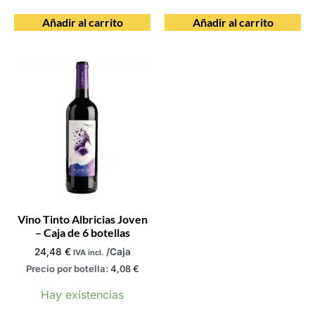
Añadir al carrito
Añadir al carrito
Vino Tinto Albricias Joven
– Caja de 6 botellas
24,48
€
/Caja
IVA incl.
Precio por botella:
4,08
€
Hay existencias