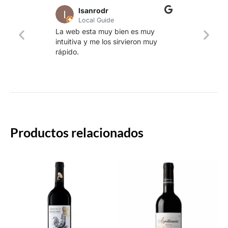
lsanrodr
Local Guide
Una w
La web esta muy bien es muy
produ
intuitiva y me los sirvieron muy
whisk
rápido.
rapid
Productos relacionados