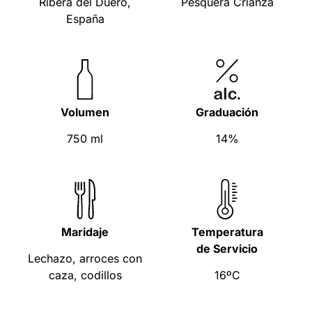
Ribera del Duero,
Pesquera Crianza
España
Volumen
Graduación
750 ml
14%
Maridaje
Temperatura
de Servicio
Lechazo, arroces con
caza, codillos
16ºC