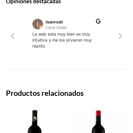
Opiniones destacadas
lsanrodr
Local Guide
Una w
La web esta muy bien es muy
produ
intuitiva y me los sirvieron muy
whisk
rápido.
rapid
Productos relacionados