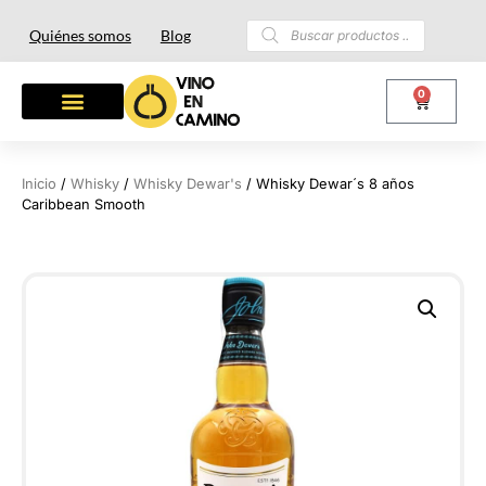
Quiénes somos
Blog
0
OTROS LICORES
LOTES Y REGALOS
Inicio
/
Whisky
/
Whisky Dewar's
/ Whisky Dewar´s 8 años
Caribbean Smooth