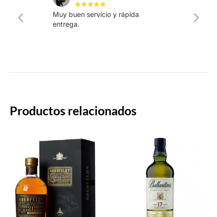
★
★
★
★
★
Muy buen servicio y rápida
La web
entrega.
intuiti
rápido.
Productos relacionados