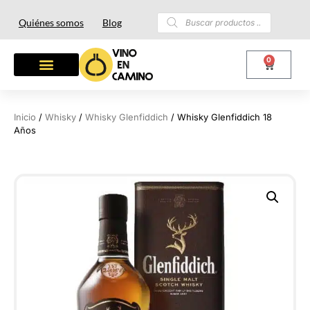
Quiénes somos
Blog
0
Inicio
/
Whisky
/
Whisky Glenfiddich
/ Whisky Glenfiddich 18
Años