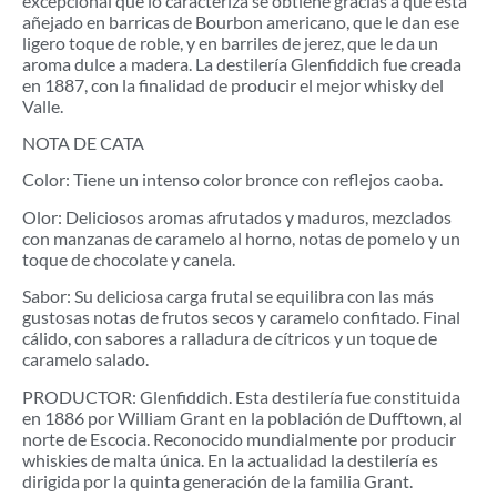
excepcional que lo caracteriza se obtiene gracias a que está
añejado en barricas de Bourbon americano, que le dan ese
ligero toque de roble, y en barriles de jerez, que le da un
aroma dulce a madera. La destilería Glenfiddich fue creada
en 1887, con la finalidad de producir el mejor whisky del
Valle.
NOTA DE CATA
Color: Tiene un intenso color bronce con reflejos caoba.
Olor: Deliciosos aromas afrutados y maduros, mezclados
con manzanas de caramelo al horno, notas de pomelo y un
toque de chocolate y canela.
Sabor: Su deliciosa carga frutal se equilibra con las más
gustosas notas de frutos secos y caramelo confitado. Final
cálido, con sabores a ralladura de cítricos y un toque de
caramelo salado.
PRODUCTOR: Glenfiddich. Esta destilería fue constituida
en 1886 por William Grant en la población de Dufftown, al
norte de Escocia. Reconocido mundialmente por producir
whiskies de malta única. En la actualidad la destilería es
dirigida por la quinta generación de la familia Grant.