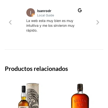
lsanrodr
Local Guide
Una w
La web esta muy bien es muy
produ
intuitiva y me los sirvieron muy
whisk
rápido.
rapid
Productos relacionados