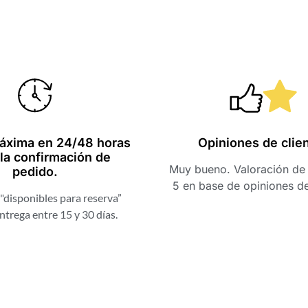
Una web muy fácil y con
Hola, mi ex
productos muy
acaba de emp
exclusivos, buenos
una nota muy
whisky. Muchas gracias
profesionales
áxima en 24/48 horas
Opiniones de clie
la confirmación de
por la rapidez de envío.
nota con el t
Muy bueno. Valoración de 
pedido.
brindan. Graci
5 en base de opiniones d
a ti y a tu equ
"disponibles para reserva”
experiencia. E
Cristina Morón
ntrega entre 15 y 30 días.
de que será e
Pedraza
GOOGLE
muchos años
Israe
Robl
en Go