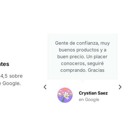
periencia
Gente de confianza, muy
ezar y con
buenos productos y a
 alta. Son
buen precio. Un placer
, y eso se
conoceros, seguiré
ntes
rato que te
comprando. Gracias
4,5 sobre
as, Francis,
e Google.
ipo por esta
stoy seguro
Crystian Saez
l inicio de
en Google
 juntos.
l Carbajo
es
ogle