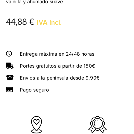
vainilla y ahumado suave.
44,88
€
IVA incl.
Entrega máxima en 24/48 horas
Portes gratuitos a partir de 150€
Envíos a la península desde 9,90€
Pago seguro