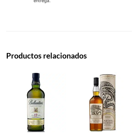
entrega.
intuiti
rápido.
Productos relacionados