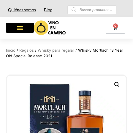
Quiénes somos
Blog
0
OTROS LICORES
LOTES Y REGALOS
Inicio
/
Regalos
/
Whisky para regalar
/ Whisky Mortlach 13 Year
Old Special Release 2021