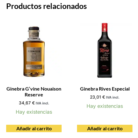
Productos relacionados
Ginebra G’vine Nouaison
Ginebra Rives Especial
Reserve
23,01
€
IVA incl.
34,67
€
IVA incl.
Hay existencias
Hay existencias
Añadir al carrito
Añadir al carrito