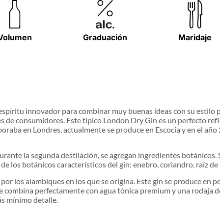
Volumen
Graduación
Maridaje
 espíritu innovador para combinar muy buenas ideas con su estilo 
es de consumidores. Este típico London Dry Gin es un perfecto refl
laboraba en Londres, actualmente se produce en Escocia y en el añ
rante la segunda destilación, se agregan ingredientes botánicos. Si
los botánicos característicos del gin: enebro, coriandro, raíz de a
 por los alambiques en los que se origina. Este gin se produce en 
 que combina perfectamente con agua tónica premium y una rodaja 
ás mínimo detalle.