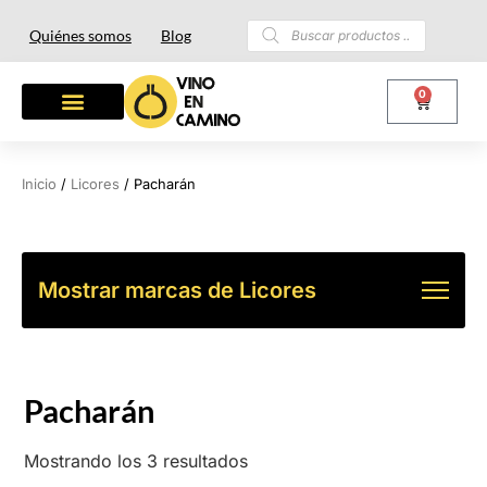
Quiénes somos
Blog
0
OTROS LICORES
LOTES Y REGALOS
Inicio
/
Licores
/ Pacharán
Mostrar marcas de Licores
Pacharán
Mostrando los 3 resultados